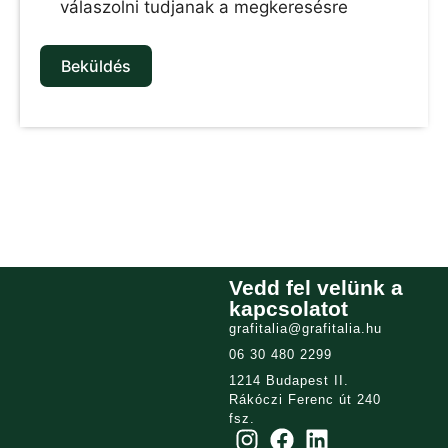
válaszolni tudjanak a megkeresésre
Beküldés
Vedd fel velünk a
kapcsolatot
grafitalia@grafitalia.hu
06 30 480 2299
1214 Budapest II.
Rákóczi Ferenc út 240
fsz.