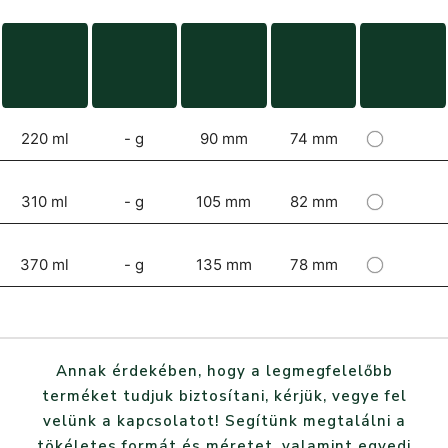
220 ml
- g
90 mm
74 mm
310 ml
- g
105 mm
82 mm
370 ml
- g
135 mm
78 mm
Annak érdekében, hogy a legmegfelelőbb
terméket tudjuk biztosítani, kérjük, vegye fel
velünk a kapcsolatot! Segítünk megtalálni a
tökéletes formát és méretet, valamint egyedi