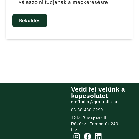
válaszolni tudjanak a megkeresésre
Beküldés
Vedd fel velünk a
kapcsolatot
grafitalia@grafitalia.hu
06 30 480 2299
1214 Budapest II.
Rákóczi Ferenc út 240
fsz.