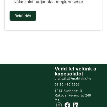
válaszolni tudjanak a megkeresésre
Beküldés
Vedd fel velünk a
kapcsolatot
grafitalia@grafitalia.hu
06 30 480 2299
1214 Budapest II.
Rákóczi Ferenc út 240
fsz.