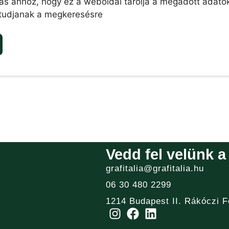
ás ahhoz, hogy ez a weboldal tárolja a megadott adato
 tudjanak a megkeresésre
Vedd fel velünk a
grafitalia@grafitalia.hu
06 30 480 2299
1214 Budapest II. Rákóczi F