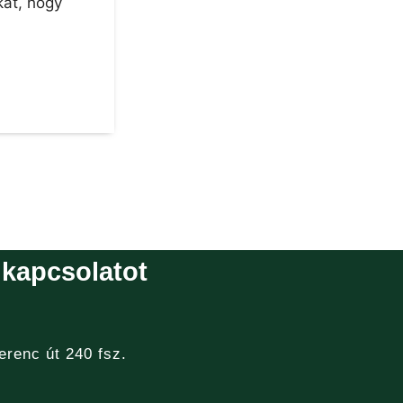
kat, hogy
 kapcsolatot
erenc út 240 fsz.