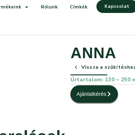
Kapcsolat
rmékeink
Rólunk
Címkék
ANNA
Vissza a szűkítéshe
Űrtartalom: 130 – 250 
Ajánlatkérés