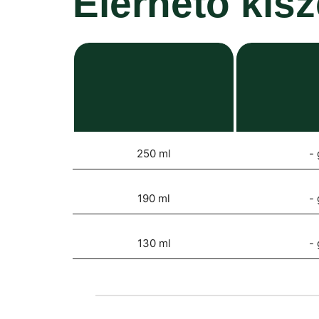
Elérhető kis
250 ml
- 
190 ml
- 
130 ml
- 