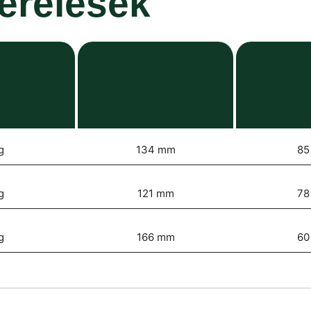
zerelések
g
134 mm
85
g
121 mm
78
g
166 mm
60