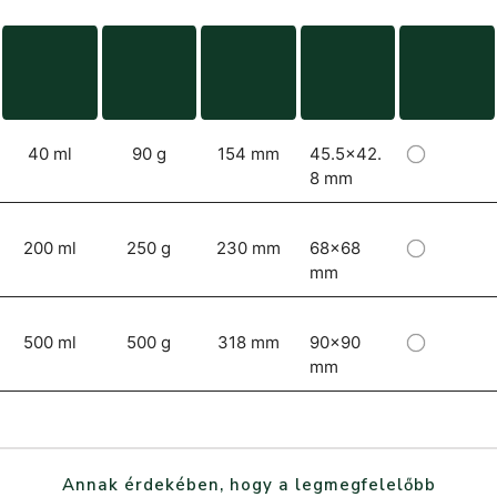
40 ml
90 g
154 mm
45.5x42.
8 mm
200 ml
250 g
230 mm
68x68
mm
500 ml
500 g
318 mm
90x90
mm
Annak érdekében, hogy a legmegfelelőbb