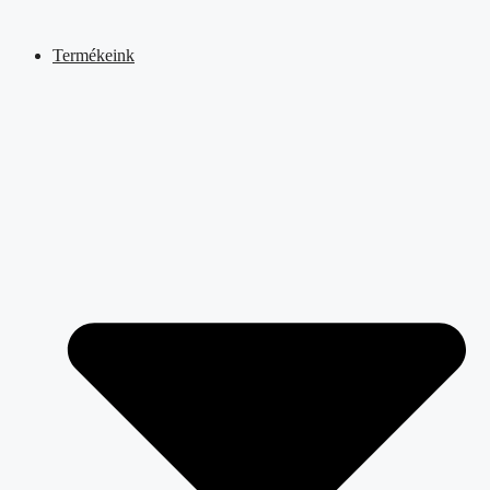
Kilépés
a
Termékeink
tartalomba