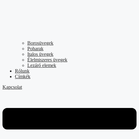
Borosüvegek
Poharak
Italos üvegek
Élelmiszeres üvegek
Lezáró elemek
Rólunk
Címkék
Kapcsolat
Flyout
Menu