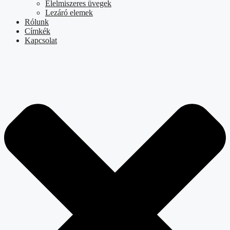
Élelmiszeres üvegek
Lezáró elemek
Rólunk
Címkék
Kapcsolat