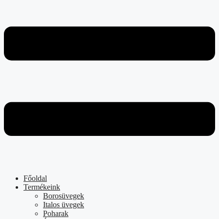
Főoldal
Termékeink
Borosüvegek
Italos üvegek
Poharak