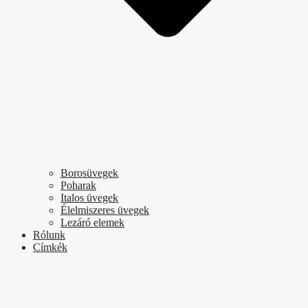
Borosüvegek
Poharak
Italos üvegek
Élelmiszeres üvegek
Lezáró elemek
Rólunk
Címkék