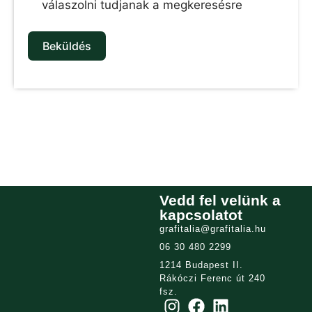
válaszolni tudjanak a megkeresésre
Beküldés
Vedd fel velünk a
kapcsolatot
grafitalia@grafitalia.hu
06 30 480 2299
1214 Budapest II.
Rákóczi Ferenc út 240
fsz.