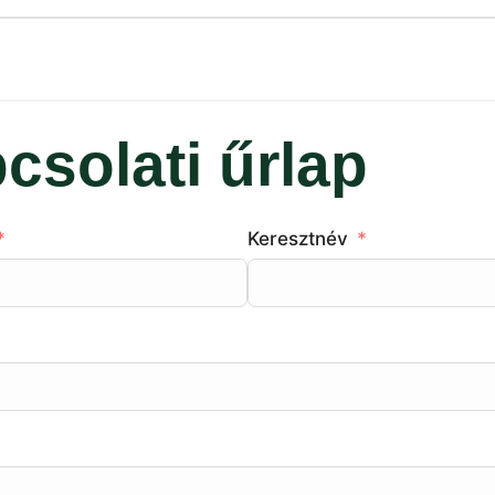
csolati űrlap
Keresztnév