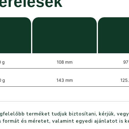
zerelések
 g
108 mm
97
0 g
143 mm
125
elelőbb terméket tudjuk biztosítani, kérjük, vegy
 formát és méretet, valamint egyedi ajánlatot is k