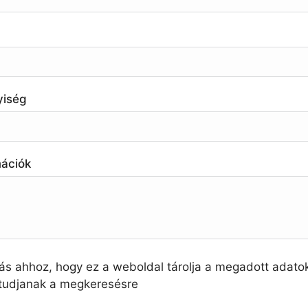
yiség
mációk
ás ahhoz, hogy ez a weboldal tárolja a megadott adato
 tudjanak a megkeresésre