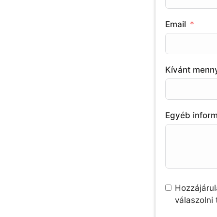
Email
Kívánt menn
Egyéb infor
Hozzájárul
válaszolni