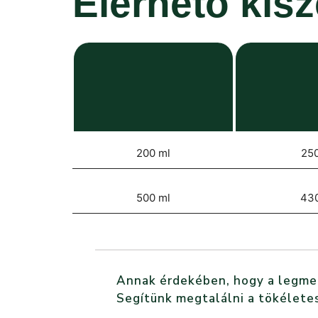
Elérhető kis
200 ml
250
500 ml
43
Annak érdekében, hogy a legmegf
Segítünk megtalálni a tökéletes