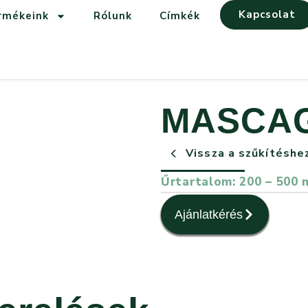
Kapcsolat
rmékeink
Rólunk
Címkék
MASCA
Vissza a szűkítéshe
Űrtartalom: 200 – 500 
Ajánlatkérés