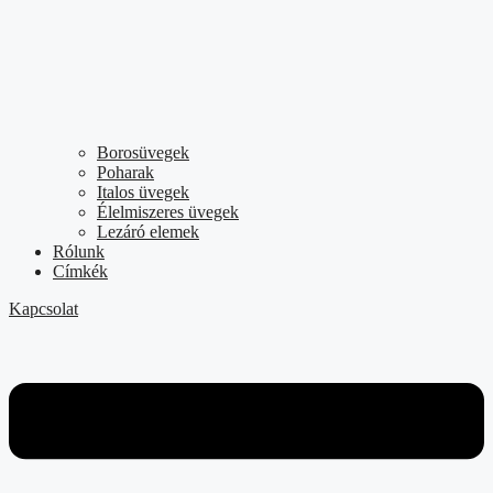
Borosüvegek
Poharak
Italos üvegek
Élelmiszeres üvegek
Lezáró elemek
Rólunk
Címkék
Kapcsolat
Flyout
Menu