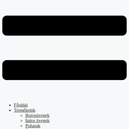
Főoldal
Termékeink
Borosüvegek
Italos üvegek
Poharak