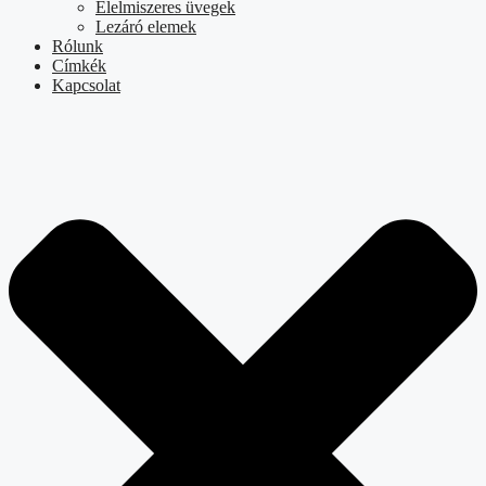
Élelmiszeres üvegek
Lezáró elemek
Rólunk
Címkék
Kapcsolat