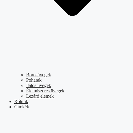
Borosüvegek
Poharak
Italos üvegek
Élelmiszeres üvegek
Lezáró elemek
Rólunk
Címkék