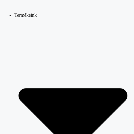
Kilépés
a
Termékeink
tartalomba