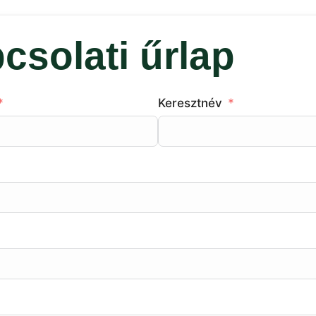
csolati űrlap
Keresztnév