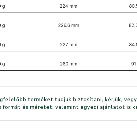
 g
224 mm
80.
 g
226.6 mm
82.
 g
227 mm
84.
 g
260 mm
91
elelőbb terméket tudjuk biztosítani, kérjük, vegy
 formát és méretet, valamint egyedi ajánlatot is k