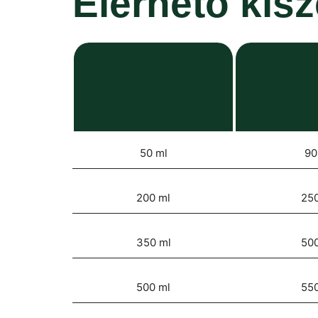
Elérhető kis
50 ml
90
200 ml
250
350 ml
500
500 ml
550