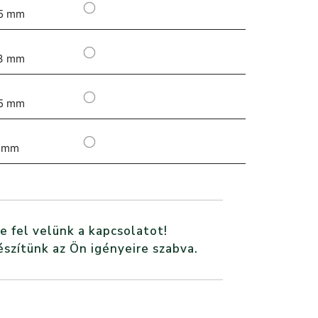
5 mm
3 mm
5 mm
 mm
e fel velünk a kapcsolatot!
észítünk az Ön igényeire szabva.