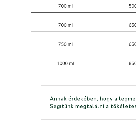
700 ml
500
700 ml
650
750 ml
650
1000 ml
850
Annak érdekében, hogy a legmegf
Segítünk megtalálni a tökéletes