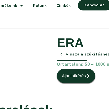
Kapcsolat
rmékeink
Rólunk
Címkék
ERA
Vissza a szűkítéshe
Űrtartalom: 50 – 1000 
Ajánlatkérés