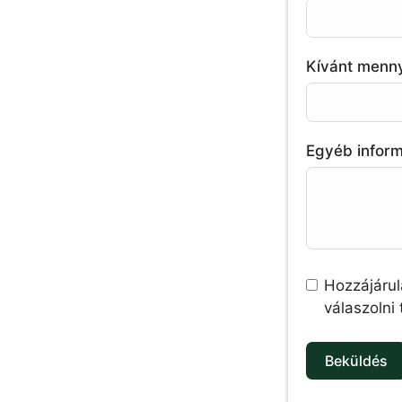
Kívánt menn
Egyéb infor
Hozzájárul
válaszolni
Beküldés