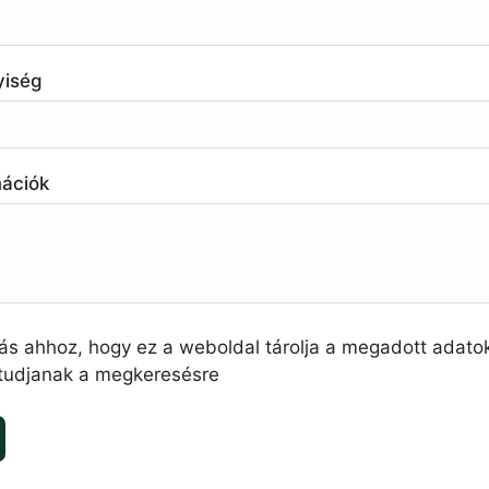
yiség
mációk
ás ahhoz, hogy ez a weboldal tárolja a megadott adato
 tudjanak a megkeresésre