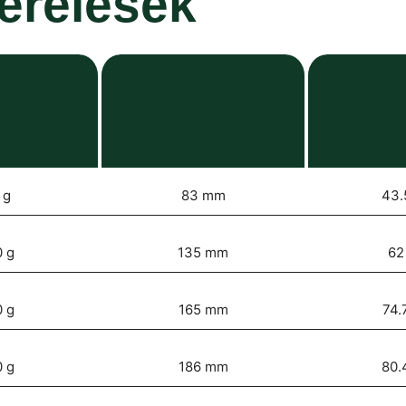
zerelések
 g
83 mm
43.
 g
135 mm
62
 g
165 mm
74.
 g
186 mm
80.