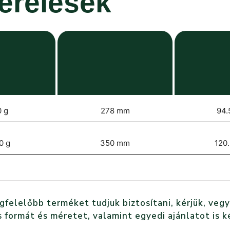
zerelések
 g
278 mm
94.
0 g
350 mm
120
elelőbb terméket tudjuk biztosítani, kérjük, vegy
 formát és méretet, valamint egyedi ajánlatot is k