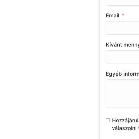
Email
Kívánt menn
Egyéb infor
Hozzájárul
válaszolni