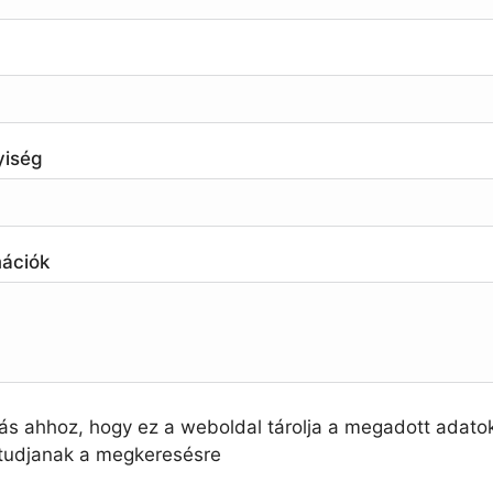
yiség
mációk
ás ahhoz, hogy ez a weboldal tárolja a megadott adato
 tudjanak a megkeresésre