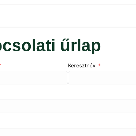
csolati űrlap
Keresztnév