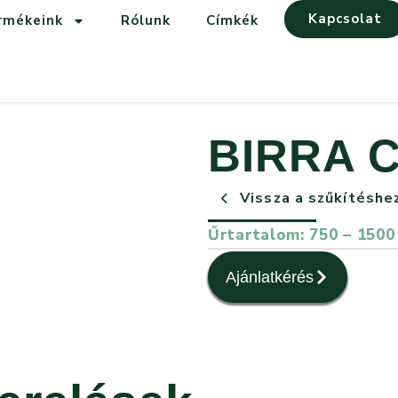
Kapcsolat
rmékeink
Rólunk
Címkék
BIRRA 
Vissza a szűkítéshe
Űrtartalom: 750 – 1500
Ajánlatkérés