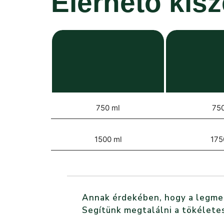
Elérhető kis
750 ml
750
1500 ml
175
Annak érdekében, hogy a legmegf
Segítünk megtalálni a tökéletes