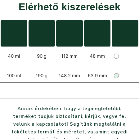
Elérhető kiszerelések
40 ml
90 g
112 mm
48 mm
100 ml
190 g
148.2 mm
63.9 mm
Annak érdekében, hogy a legmegfelelőbb
terméket tudjuk biztosítani, kérjük, vegye fel
velünk a kapcsolatot! Segítünk megtalálni a
tökéletes formát és méretet, valamint egyedi