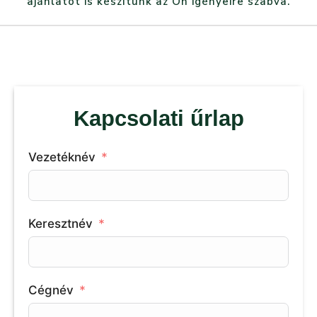
ajánlatot is készítünk az Ön igényeire szabva.
Kapcsolati űrlap
Vezetéknév
Keresztnév
Cégnév