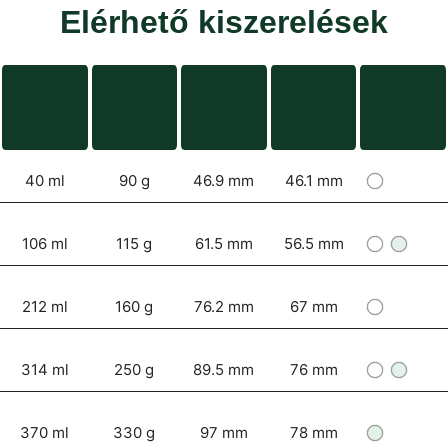
Elérhető kiszerelések
40 ml
90 g
46.9 mm
46.1 mm
106 ml
115 g
61.5 mm
56.5 mm
212 ml
160 g
76.2 mm
67 mm
314 ml
250 g
89.5 mm
76 mm
370 ml
330 g
97 mm
78 mm