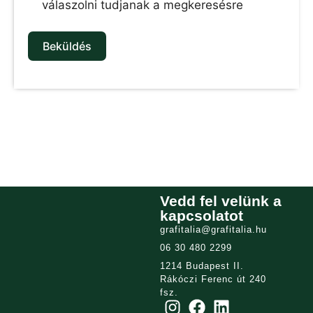
válaszolni tudjanak a megkeresésre
Beküldés
Vedd fel velünk a
kapcsolatot
grafitalia@grafitalia.hu
06 30 480 2299
1214 Budapest II.
Rákóczi Ferenc út 240
fsz.