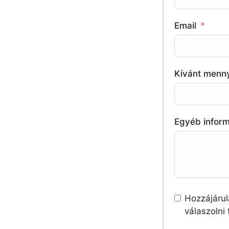
Email
Kívánt menn
Egyéb infor
Hozzájárul
válaszolni