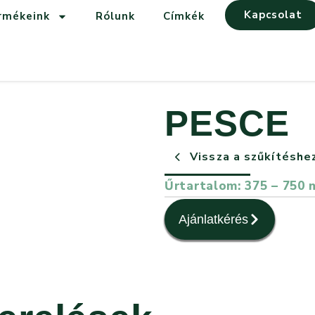
Kapcsolat
rmékeink
Rólunk
Címkék
PESCE
Vissza a szűkítéshe
Űrtartalom: 375 – 750 
Ajánlatkérés