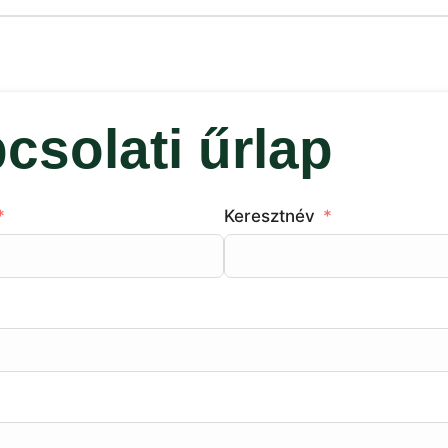
csolati űrlap
Keresztnév