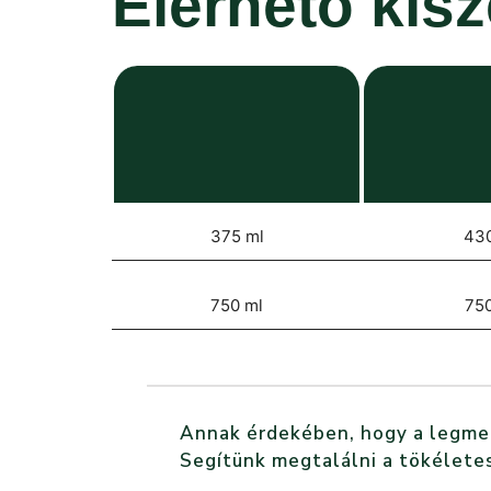
Elérhető kis
375 ml
43
750 ml
750
Annak érdekében, hogy a legmegf
Segítünk megtalálni a tökéletes