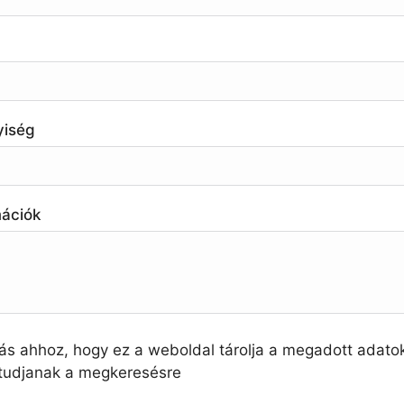
yiség
mációk
ás ahhoz, hogy ez a weboldal tárolja a megadott adato
 tudjanak a megkeresésre