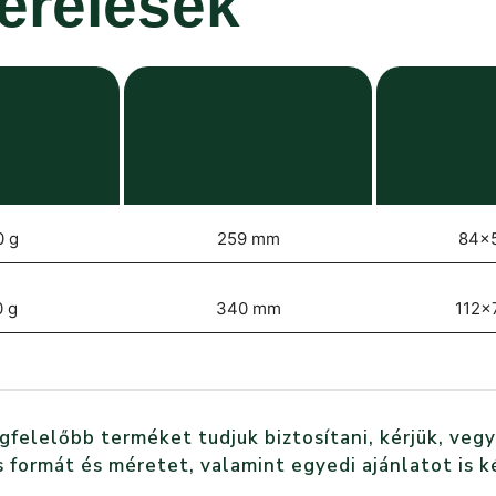
zerelések
0 g
259 mm
84x
 g
340 mm
112x
elelőbb terméket tudjuk biztosítani, kérjük, vegy
 formát és méretet, valamint egyedi ajánlatot is k