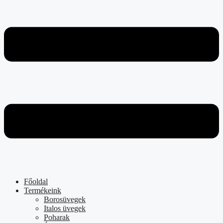
Főoldal
Termékeink
Borosüvegek
Italos üvegek
Poharak