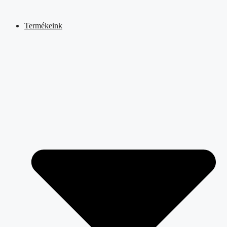
Kilépés
a
Termékeink
tartalomba