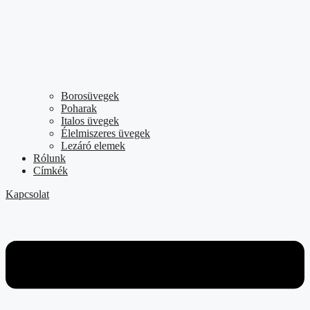
Borosüvegek
Poharak
Italos üvegek
Élelmiszeres üvegek
Lezáró elemek
Rólunk
Címkék
Kapcsolat
Flyout
Menu