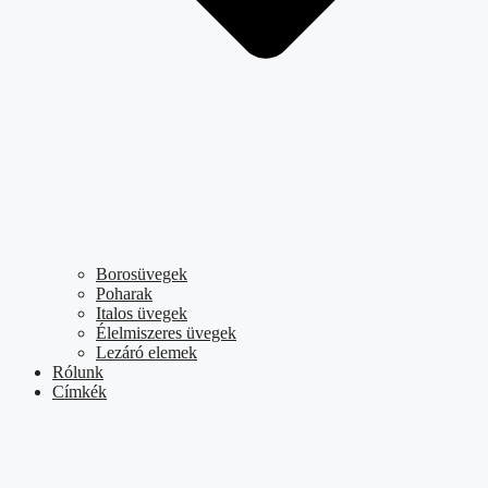
Borosüvegek
Poharak
Italos üvegek
Élelmiszeres üvegek
Lezáró elemek
Rólunk
Címkék