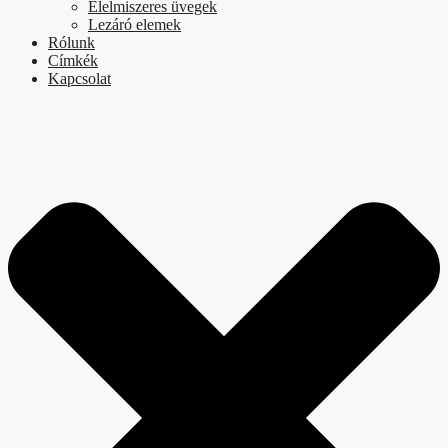
Élelmiszeres üvegek
Lezáró elemek
Rólunk
Címkék
Kapcsolat