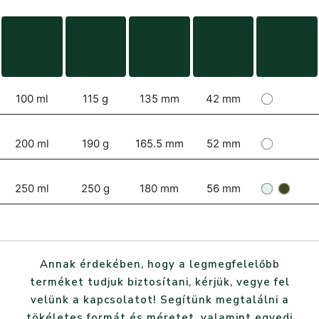
100 ml
115 g
135 mm
42 mm
200 ml
190 g
165.5 mm
52 mm
250 ml
250 g
180 mm
56 mm
Annak érdekében, hogy a legmegfelelőbb
terméket tudjuk biztosítani, kérjük, vegye fel
velünk a kapcsolatot! Segítünk megtalálni a
tökéletes formát és méretet, valamint egyedi