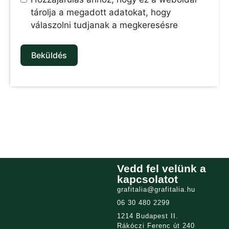
tárolja a megadott adatokat, hogy
válaszolni tudjanak a megkeresésre
Beküldés
Vedd fel velünk a
kapcsolatot
grafitalia@grafitalia.hu
06 30 480 2299
1214 Budapest II.
Rákóczi Ferenc út 240