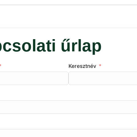
csolati űrlap
Keresztnév