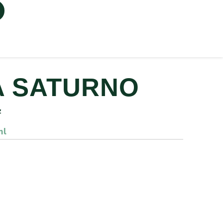
 SATURNO
z
ml