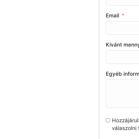
Email
Kívánt menn
Egyéb infor
Hozzájárul
válaszolni