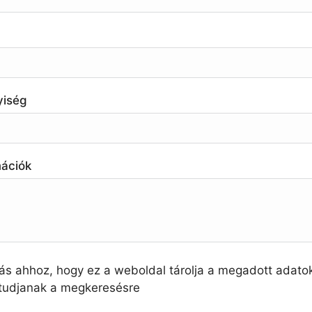
yiség
mációk
ás ahhoz, hogy ez a weboldal tárolja a megadott adato
 tudjanak a megkeresésre