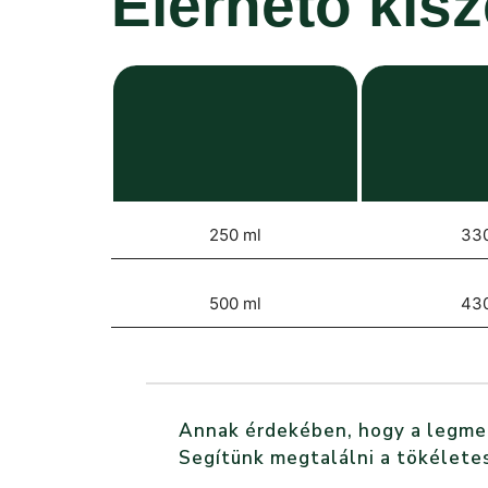
Elérhető kis
250 ml
33
500 ml
43
Annak érdekében, hogy a legmegf
Segítünk megtalálni a tökéletes