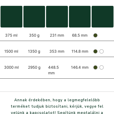
375 ml
350 g
231 mm
68.5 mm
1500 ml
1350 g
353 mm
114.8 mm
3000 ml
2950 g
448.5
146.4 mm
mm
Annak érdekében, hogy a legmegfelelőbb
terméket tudjuk biztosítani, kérjük, vegye fel
velünk a kapcsolatot! Segítünk megtalálni a