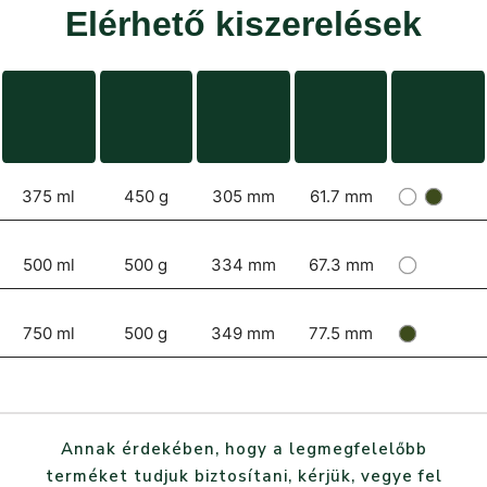
Elérhető kiszerelések
375 ml
450 g
305 mm
61.7 mm
500 ml
500 g
334 mm
67.3 mm
750 ml
500 g
349 mm
77.5 mm
Annak érdekében, hogy a legmegfelelőbb
terméket tudjuk biztosítani, kérjük, vegye fel