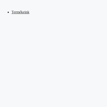
Kilépés
a
Termékeink
tartalomba