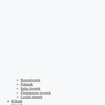
Borosüvegek
Poharak
Italos üvegek
Élelmiszeres üvegek
Lezáró elemek
Rólunk