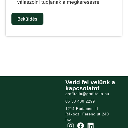
válaszolni tudjanak a megkeresésre
Beküldés
Vedd fel velünk a
kapcsolatot
grafitalia@grafitalia.hu
06 30 480 2299
1214 Budapest II.
Rákóczi Ferenc út 240
fsz.