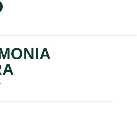
MONIA
RA
z