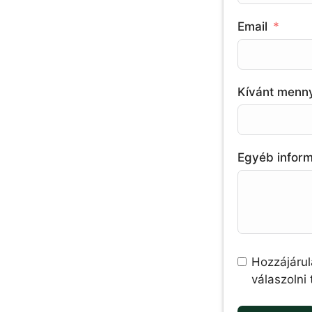
Email
Kívánt menn
Egyéb infor
Hozzájárul
válaszolni