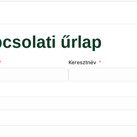
csolati űrlap
Keresztnév