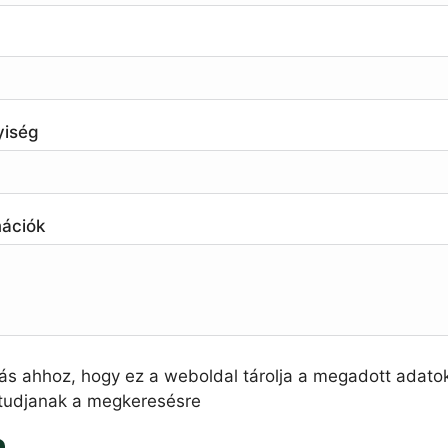
yiség
mációk
ás ahhoz, hogy ez a weboldal tárolja a megadott adato
 tudjanak a megkeresésre