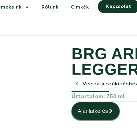
Kapcsolat
rmékeink
Rólunk
Címkék
BRG AR
LEGGE
Vissza a szűkítéshe
Űrtartalom: 750 ml
Ajánlatkérés