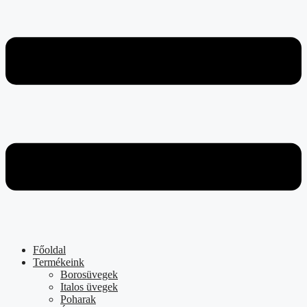
Főoldal
Termékeink
Borosüvegek
Italos üvegek
Poharak