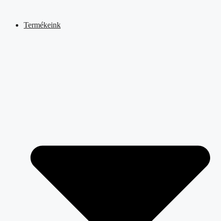
Kilépés
a
Termékeink
tartalomba