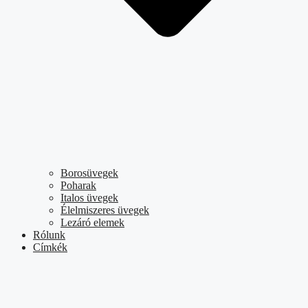
Borosüvegek
Poharak
Italos üvegek
Élelmiszeres üvegek
Lezáró elemek
Rólunk
Címkék