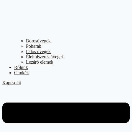
Borosüvegek
Poharak
Italos üvegek
Élelmiszeres üvegek
Lezáró elemek
Rólunk
Címkék
Kapcsolat
Flyout
Menu