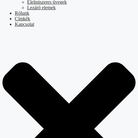
Élelmiszeres üvegek
Lezáró elemek
Rólunk
Címkék
Kapcsolat