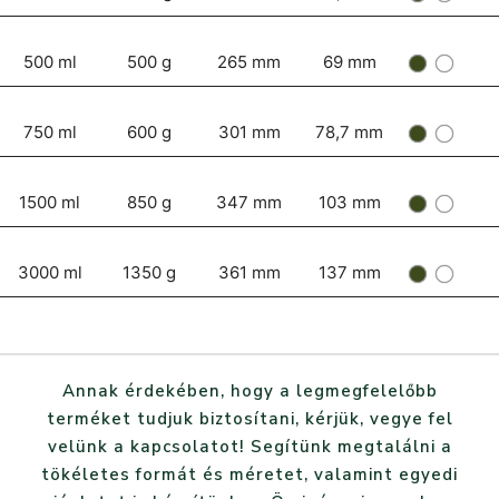
500 ml
500 g
265 mm
69 mm
750 ml
600 g
301 mm
78,7 mm
1500 ml
850 g
347 mm
103 mm
3000 ml
1350 g
361 mm
137 mm
Annak érdekében, hogy a legmegfelelőbb
terméket tudjuk biztosítani, kérjük, vegye fel
velünk a kapcsolatot! Segítünk megtalálni a
tökéletes formát és méretet, valamint egyedi