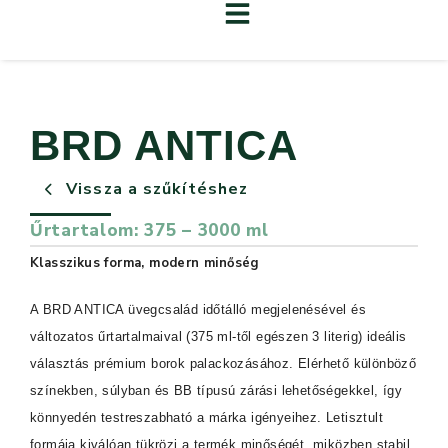
BRD ANTICA
Vissza a szűkítéshez
Űrtartalom: 375 – 3000 ml
Klasszikus forma, modern minőség
A BRD ANTICA üvegcsalád időtálló megjelenésével és
változatos űrtartalmaival (375 ml-től egészen 3 literig) ideális
választás prémium borok palackozásához. Elérhető különböző
színekben, súlyban és BB típusú zárási lehetőségekkel, így
könnyedén testreszabható a márka igényeihez. Letisztult
formája kiválóan tükrözi a termék minőségét, miközben stabil