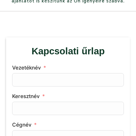
ajánlatot is készítünk az Ön igényeire szabva.
Kapcsolati űrlap
Vezetéknév
Keresztnév
Cégnév