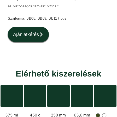
és biztonságos tárolást biztosít.
Szájforma: BB08, BB09, BB11 típus
Ajánlatkérés
Elérhető kiszerelések
375 ml
450 g
250 mm
63,6 mm